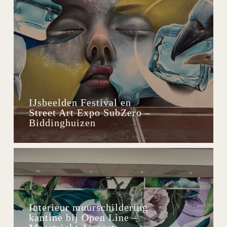
IJsbeelden Festival en
Street Art Expo SubZero –
Biddinghuizen
Interieur muurschildering
kantine bij Open Line –