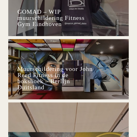
GOMAD – WIP
muurschildering Fitness
Gym Eindhoven
Muurschildering voor John
Reed Fitness in de
bokshoek – Berlijn
Duitsland