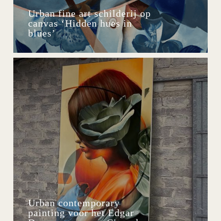
Urban fine art schilderij op
canvas ‘Hidden hues in
blues’
Urban contemporary
painting voor het Edgar